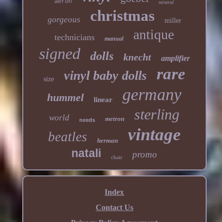
aeron
mineral
christmas
gorgeous
miller
antique
technicians
manual
signed
dolls
knecht
amplifier
rare
vinyl baby dolls
size
germany
hummel
linear
sterling
world
metron
needs
vintage
beatles
herman
natali
promo
chair
Index
Contact Us