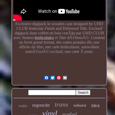
Exclusive digipack in wooden case designed by UHD
CLUB lenticular Finish and Debossed Title. Exclusif
digipack dans coffret en bois conÃ§u par UHD CLUB
avec finition
lenticulaire
et Titre dÃ©bossÃ©. Contient
un livret grand format, des cartes postales (8), une
affiche du film, une carte lenticulaure, autocollant
numÃ©rotÃ© exclusif, une carte Ã jouer.
trans
ruprecht
reborn
blick
radio
vinyl
goebel